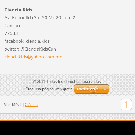
Ciencia Kids
Av. Kohunlich Sm.50 Mz.20 Lote 2
Cancun
77533
facebook: ciencia.kids
twitter: @CienciaKidsCun
cienciak
ids@yaho
o.com.mx
© 2011 Todos los derechos reservados.
Crea una página web gratis
Ver:
Móvil
|
Clásica