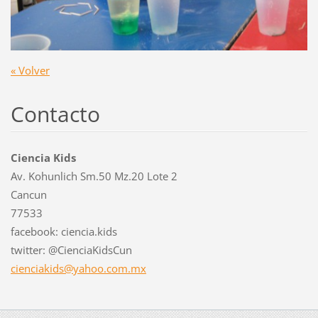
« Volver
Contacto
Ciencia Kids
Av. Kohunlich Sm.50 Mz.20 Lote 2
Cancun
77533
facebook: ciencia.kids
twitter: @CienciaKidsCun
cienciak
ids@yaho
o.com.mx